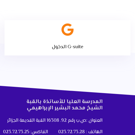
الدخول G-suite
المدرسة العليا للأساتذة بالقبة
الشيخ محمد البشير الإبراهيمي
العنوان :ص.ب رقم 92. 16308 القبة القديمة الجزائر
الهاتف : 023.72.73.28
الفاكس: 023.72.73.25