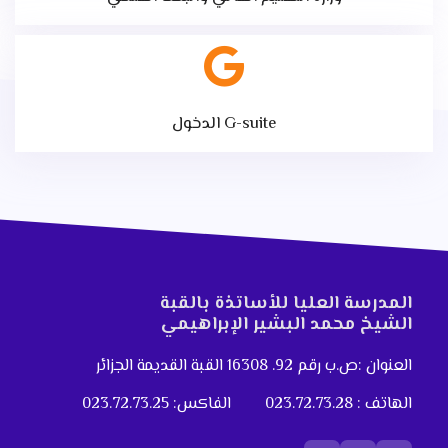
الدخول G-suite
المدرسة العليا للأساتذة بالقبة
الشيخ محمد البشير الإبراهيمي
العنوان :ص.ب رقم 92. 16308 القبة القديمة الجزائر
الهاتف : 023.72.73.28
الفاكس: 023.72.73.25