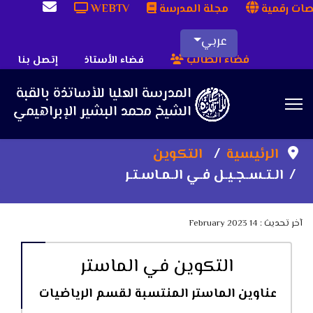
ات رقمية
مجلة المدرسة
WEBTV
عربي
فضاء الطالب
فضاء الأستاذ
إتصل بنا
Sea
الرئيسية
التكوين
الـتـسـجـيـل فـي الـمـاسـتـر
آخر تحديث : 14 February 2023
التكوين في الماستر
عناوين الماستر المنتسبة لقسم الرياضيات