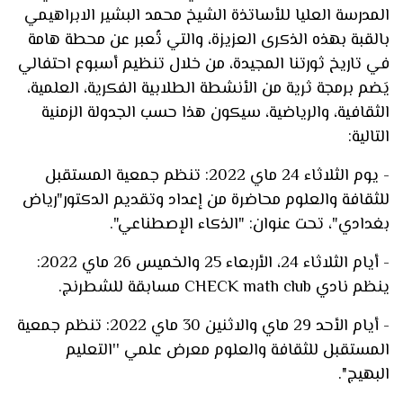
المدرسة العليا للأساتذة الشيخ محمد البشير الابراهيمي
بالقبة بهذه الذكرى العزيزة، والتي تُعبر عن محطة هامة
في تاريخ ثورتنا المجيدة، من خلال تنظيم أسبوع احتفالي
يَضم برمجة ثرية من الأنشطة الطلابية الفكرية، العلمية،
الثقافية، والرياضية، سيكون هذا حسب الجدولة الزمنية
التالية:
- يوم الثلاثاء 24 ماي 2022: تنظم جمعية المستقبل
للثقافة والعلوم محاضرة من إعداد وتقديم الدكتور"رياض
بغدادي"، تحت عنوان: "الذكاء الإصطناعي".
- أيام الثلاثاء 24، الأربعاء 25 والخميس 26 ماي 2022:
ينظم نادي CHECK math club مسابقة للشطرنج.
- أيام الأحد 29 ماي والاثنين 30 ماي 2022: تنظم جمعية
المستقبل للثقافة والعلوم معرض علمي ''التعليم
البهيج''.