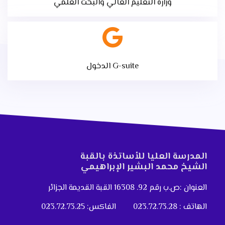
وزارة التعليم العالي والبحث العلمي
الدخول G-suite
المدرسة العليا للأساتذة بالقبة
الشيخ محمد البشير الإبراهيمي
العنوان :ص.ب رقم 92. 16308 القبة القديمة الجزائر
الهاتف : 023.72.73.28
الفاكس: 023.72.73.25