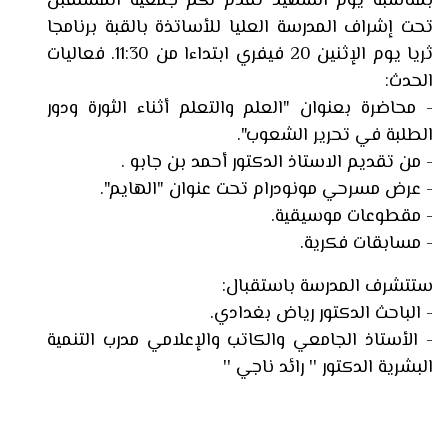
بمناسبة يوم الشهيد تقدم لكم جمعية المستقبل
تحت إشراف المدرسة العليا للأساتذة بالقبة برنامجا
ثريا يوم الإثنين 20 فيفري ابتداءا من 11:30. فعاليات
الحدث:
- محاضرة بعنوان "العلم والتعلم أثناء الثورة ودور
الطلبة في تحرير الشعوب".
- من تقديم الاستاذ الدكتور أحمد بن جابو .
- عرض مسرحي مونودرام تحت عنوان "الهايم".
- مقطوعات موسيقية.
- مسابقات فكرية.
ستتشرف المدرسة باستقبال:
- الباحث الدكتور رياض بغدادي.
- الأستاذ الجامعي والكاتب والإعلامي مدرب التنمية
البشرية الدكتور '' رائد ناجي ''