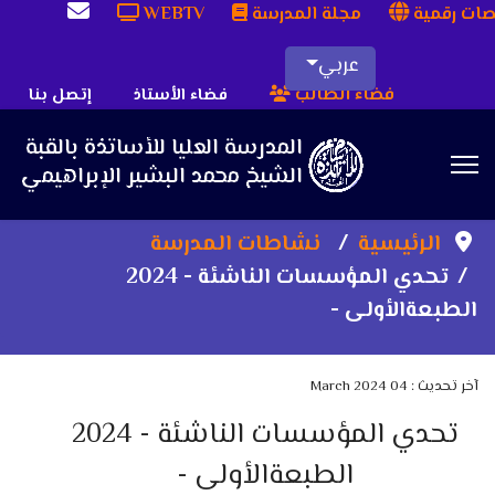
ات رقمية
مجلة المدرسة
WEBTV
عربي
فضاء الطالب
فضاء الأستاذ
إتصل بنا
Sea
الرئيسية
نشاطات المدرسة
‫الطبعة‬‫الأولى‬ ‫‪-‬‬
آخر تحديث : 04 March 2024
‫الطبعة‬‫الأولى‬ ‫‪-‬‬