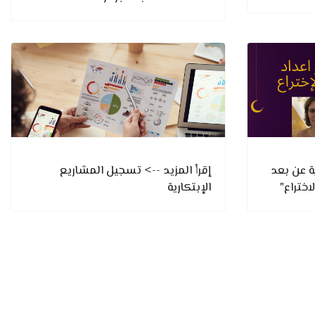
ة عن بعد
إقرأ المزيد --> تسجيل المشاريع
اختراع"
الإبتكارية