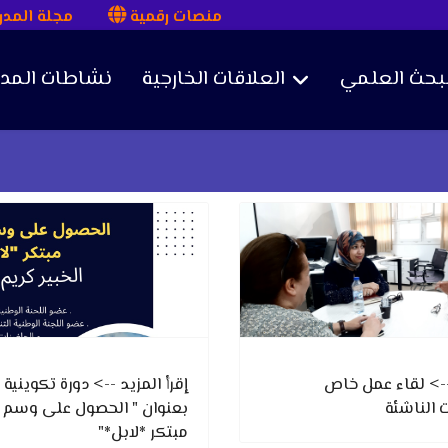
منصات رقمية
مجلة المد
لبحث العلمي
العلاقات الخارجية
نشاطات المد
 --> لقاء عمل خاص
إقرأ المزيد --> دورة تكوينية
الناشئة
بعنوان " الحصول على وسم
مبتكر *لابل*"