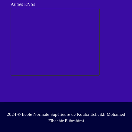
Autres ENSs
2024 © Ecole Normale Supérieure de Kouba Echeikh Mohamed
Elbachir Elibrahimi