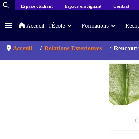
Espace étudiant
Espace enseignant
Contact
Accueil
l'École
Formations
Reche
Acceuil
Relations Exterieures
Rencontre
Li