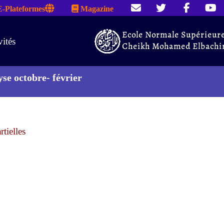
E-Plateformes
Magazine
vités
se octobre- février
tielles